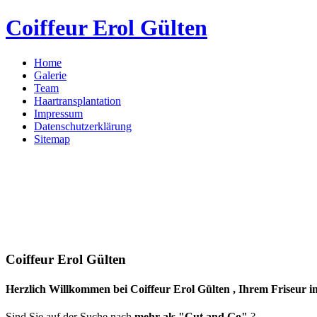
Coiffeur Erol Gülten
Home
Galerie
Team
Haartransplantation
Impressum
Datenschutzerklärung
Sitemap
Coiffeur Erol Gülten
Herzlich Willkommen bei Coiffeur Erol Gülten , Ihrem Friseur i
Sind Sie auf der Suche nach
mehr als "Cut and Go"
?